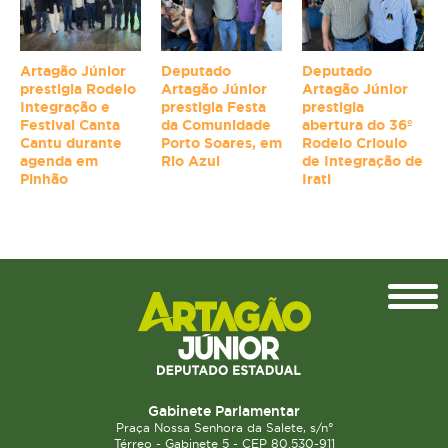
Artagão Júnior
Deputado
Deputado
prestigia Rodeio
Artagão Júnior
Artagão Júnior
Integração e
prestigia Festa
prestigia
Festival Canta
da Comunidade
abertura do 36º
Cantu durante
Porto Soares, em
Rodeio Crioulo
agenda em
Rio Azul
de Integração de
Pinhão
Irati
Topo
Gabinete Parlamentar
Praça Nossa Senhora da Salete, s/n°
Térreo - Gabinete 5 - CEP 80.530-911