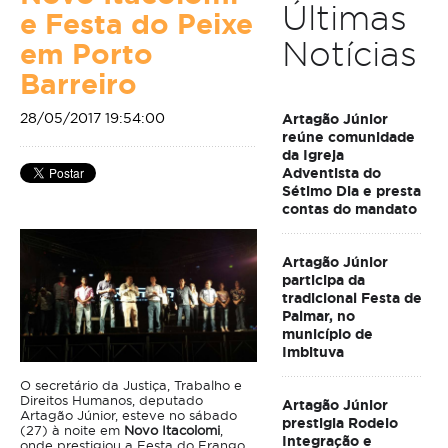
Últimas
e Festa do Peixe
Notícias
em Porto
Barreiro
28/05/2017 19:54:00
Artagão Júnior
reúne comunidade
da Igreja
Adventista do
Sétimo Dia e presta
contas do mandato
Artagão Júnior
participa da
tradicional Festa de
Palmar, no
município de
Imbituva
O secretário da Justiça, Trabalho e
Direitos Humanos, deputado
Artagão Júnior
Artagão Júnior, esteve no sábado
prestigia Rodeio
(27) à noite em
Novo Itacolomi
,
Integração e
onde prestigiou a Festa do Frango