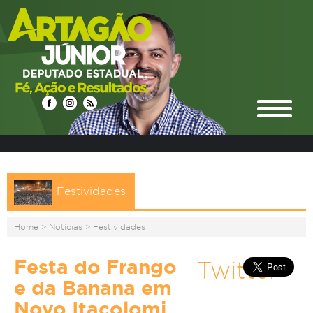
Festividades
Home
>
Notícias
>
Festividades
Festa do Frango
Twitter
e da Banana em
Novo Itacolomi