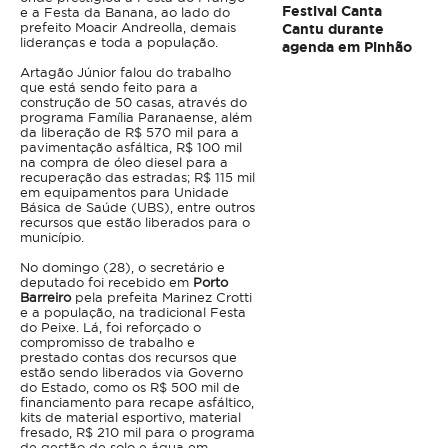
Festival Canta
e a Festa da Banana, ao lado do
prefeito Moacir Andreolla, demais
Cantu durante
lideranças e toda a população.
agenda em Pinhão
Artagão Júnior falou do trabalho
que está sendo feito para a
construção de 50 casas, através do
programa Família Paranaense, além
da liberação de R$ 570 mil para a
pavimentação asfáltica, R$ 100 mil
na compra de óleo diesel para a
recuperação das estradas; R$ 115 mil
em equipamentos para Unidade
Básica de Saúde (UBS), entre outros
recursos que estão liberados para o
município.
No domingo (28), o secretário e
deputado foi recebido em
Porto
Barreiro
pela prefeita Marinez Crotti
e a população, na tradicional Festa
do Peixe. Lá, foi reforçado o
compromisso de trabalho e
prestado contas dos recursos que
estão sendo liberados via Governo
do Estado, como os R$ 500 mil de
financiamento para recape asfáltico,
kits de material esportivo, material
fresado, R$ 210 mil para o programa
de gestão de solo e água em