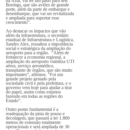
da Azul, vai ter um pátio para seis
Boeings, que são aviões de grande
porte, além da parte de embarque e
desembarque, que vai ser revitalizada
e ampliada para suportar esse
crescimento”.
Ao destacar os impactos que vão
além da infraestrutura, o secretário
estadual de Infraestrutura e Logística,
Sandro Alex, ressaltou a importância
social e estratégica da ampliação do
aeroporto para a região. “Além de
fortalecer a economia regional, a
ampliação do aeroporto viabiliza UTI
aérea, serviço aeromédico,
transplante de órgãos, que são muito
importantes”, afirmou. “Foi um
grande projeto gestado pela
sociedade civil e pela prefeitura, e o
governo vem hoje para ajudar a tirar
do papel, assim como estamos
fazendo em todas as regiões do
Estado”.
Outro ponto fundamental é a
readequação da pista de pouso e
decolagem, que passará a ter 1.800
metros de extensão totalmente
operacionais e será ampliada de 30