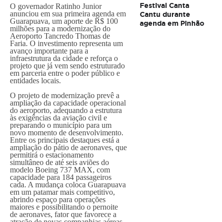
Festival Canta
O governador Ratinho Junior
anunciou em sua primeira agenda em
Cantu durante
Guarapuava, um aporte de R$ 100
agenda em Pinhão
milhões para a modernização do
Aeroporto Tancredo Thomas de
Faria. O investimento representa um
avanço importante para a
infraestrutura da cidade e reforça o
projeto que já vem sendo estruturado
em parceria entre o poder público e
entidades locais.
O projeto de modernização prevê a
ampliação da capacidade operacional
do aeroporto, adequando a estrutura
às exigências da aviação civil e
preparando o município para um
novo momento de desenvolvimento.
Entre os principais destaques está a
ampliação do pátio de aeronaves, que
permitirá o estacionamento
simultâneo de até seis aviões do
modelo Boeing 737 MAX, com
capacidade para 184 passageiros
cada. A mudança coloca Guarapuava
em um patamar mais competitivo,
abrindo espaço para operações
maiores e possibilitando o pernoite
de aeronaves, fator que favorece a
atração de novas companhias aéreas