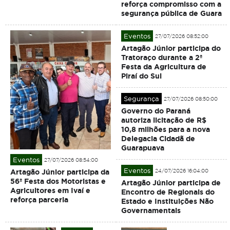
reforça compromisso com a
segurança pública de Guara
Eventos
27/07/2026 08:52:00
Artagão Júnior participa do
Tratoraço durante a 2ª
Festa da Agricultura de
Piraí do Sul
Segurança
27/07/2026 08:50:00
Governo do Paraná
autoriza licitação de R$
10,8 milhões para a nova
Delegacia Cidadã de
Guarapuava
Eventos
27/07/2026 08:54:00
Eventos
Artagão Júnior participa da
24/07/2026 16:04:00
56ª Festa dos Motoristas e
Artagão Júnior participa de
Agricultores em Ivaí e
Encontro de Regionais do
reforça parceria
Estado e Instituições Não
Governamentais