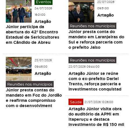
Eventos
23/07/2026
24/07/2026
09:51:00
Artagão
16:01:00
Artagão
Reuniões nos municípios
Júnior participa da
Júnior presta conta do
abertura do 42º Encontro
mandato em Laranjeiras do
Estadual de Sericicultores
Sul e reforça parceria com
em Cândido de Abreu
o prefeito Jaiso
Reuniões nos municípios
23/07/2026
09:46:00
23/07/2026 09:44:00
Artagão
Artagão Júnior se reúne
com o ex-prefeito Darlei
Trento, reforça parceria e
Reuniões nos municípios
investimentos conquistad
Júnior presta contas do
mandato em Foz do Jordão
e reafirma compromisso
Saúde
21/07/2026 10:26:00
com o desenvolviment
Artagão Júnior visita obra
do auditório da APMI em
Itaperuçu e destaca
investimento de R$ 150 mil