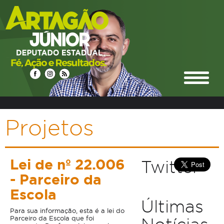
Projetos
Lei de nº 22.006
Twitter
- Parceiro da
Escola
Últimas
Para sua informação, esta é a lei do
Parceiro da Escola que foi