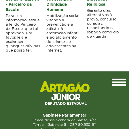
- Parceiro da
Dignidade
Religiosa
Escola
Humana
Garante dias
alternativos à
Para sua
Mobilização social
prova, concurso
informação, esta é
visando a
ou aulas,
a lei do Parceiro
prevenção e à
respeitando o
da Escola que foi
adição, à
sábado como dia
aprovada. Por
erotização infantil
de guarda
favor, leia e
e ao aliciamento
esclareça
de crianças e
quaisquer dúvidas
adolescentes na
que possa ter.
Internet.
Topo
Gabinete Parlamentar
Praça Nossa Senhora da Salete, s/n°
Térreo - Gabinete 5 - CEP 80.530-911