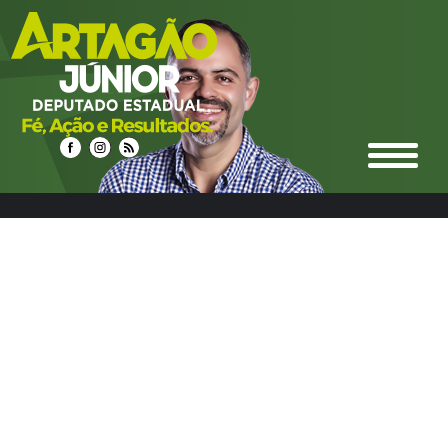
select n.idnoticias, n.titulo, n.resumo, n.texto,
date_format(n.datahora, '%d/%m/%Y %Hh%i') as
datahora_formatado, n.urlrewrite as url_noticia,
n.foto_principal, n.urlm2y, e.ideditoria, e.nome as nome_editoria,
e.icone_branco, e.cor, e.urlrewrite as url_editoria, c.idcidades,
c.nome as nome_cidade, c.imagem, c.urlrewrite as url_cidade
from noticias n left join editoria e on e.ideditoria = n.ideditoria
left join noticias_cidades nc on nc.idnoticias = n.idnoticias left
join cidades c on c.idcidades = nc.idcidades where 1 and
e.urlrewrite LIKE "%estradas-13%" group by n.idnoticias ORDER
BY DATE_FORMAT(datahora, '%Y%m%d %H:%i') DESC LIMIT
0,12