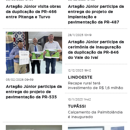
Artagão Júnior visita obras
Artagão Júnior participa da
da duplicação da PR-466
entrega do projeto de
entre Pitanga e Turvo
implantação e
pavimentação da PR-487
28/11/2025 10h19
Artagão Júnior participa da
cerimônia de inauguração
da duplicação da PR-846
do Vale do Ivaí
12/12/2023 18h12
LINDOESTE
05/02/2026 09h59
Recape rural terá
Artagão Júnior participa da
investimento de R$ 1,6 milhão
entrega do projeto de
pavimentação da PR-535
10/11/2023 11h42
TUPÃSSI
Calçamento da Palmitolândia
é inaugurado