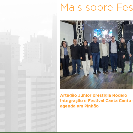
Mais sobre Fes
Artagão Júnior prestigia Rodeio
Integração e Festival Canta Cantu
agenda em Pinhão