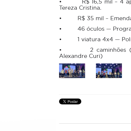
•
R$ 16,5 mil – 4 
Tereza Cristina.
•
R$ 35 mil – Emenda
•
46 óculos — Progr
•
1 viatura 4x4 — Polí
•
2 caminhões 
Alexandre Curi)