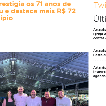
estigia os 71 anos de
Twi
 e destaca mais R$ 72
ípio
Últ
Artagã
Igreja 
contas
Artagão
Festa d
Artagão
Integra
agenda