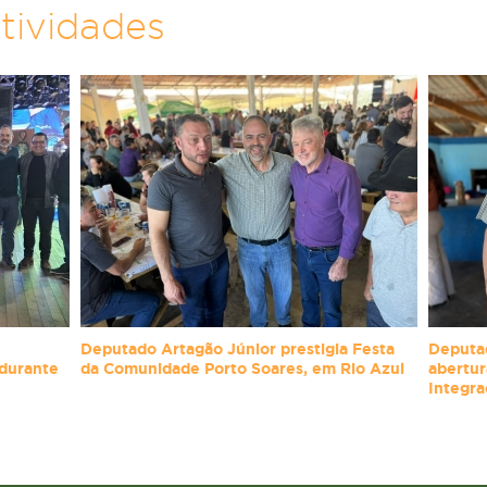
tividades
Deputado Artagão Júnior prestigia Festa
Deputad
 durante
da Comunidade Porto Soares, em Rio Azul
abertur
Integra