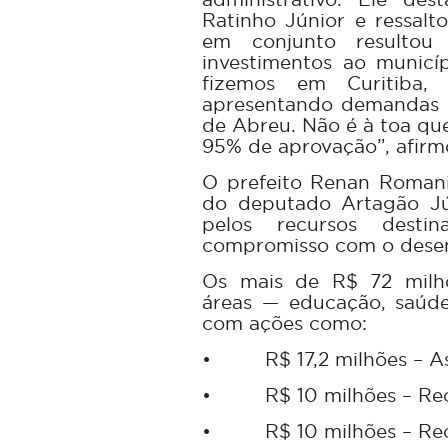
Ratinho Júnior e ressalt
em conjunto resulto
investimentos ao municíp
fizemos em Curitiba, 
apresentando demandas e
de Abreu. Não é à toa qu
95% de aprovação”, afirm
O prefeito Renan Romani
do deputado Artagão Jú
pelos recursos desti
compromisso com o desen
Os mais de R$ 72 milhõ
áreas — educação, saúde,
com ações como:
•
R$ 17,2 milhões – A
•
R$ 10 milhões – Re
•
R$ 10 milhões – R