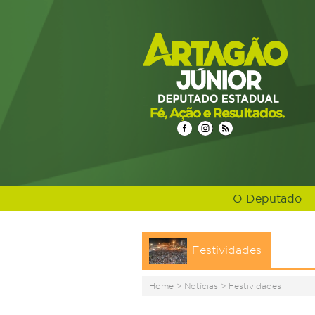
O Deputado
Festividades
Home
>
Notícias
>
Festividades