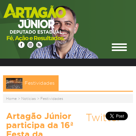
Festividades
Home
>
Notícias
>
Festividades
Artagão Júnior
Twitter
participa da 16ª
Festa da