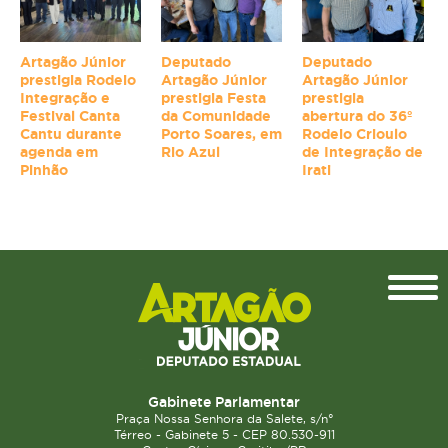
Artagão Júnior
Deputado
Deputado
prestigia Rodeio
Artagão Júnior
Artagão Júnior
Integração e
prestigia Festa
prestigia
Festival Canta
da Comunidade
abertura do 36º
Cantu durante
Porto Soares, em
Rodeio Crioulo
agenda em
Rio Azul
de Integração de
Pinhão
Irati
Topo
Gabinete Parlamentar
Praça Nossa Senhora da Salete, s/n°
Térreo - Gabinete 5 - CEP 80.530-911