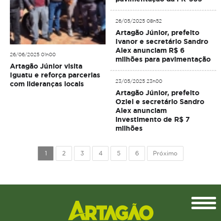
26/05/2025 08h52
Artagão Júnior, prefeito
Ivanor e secretário Sandro
Alex anunciam R$ 6
26/06/2025 01h00
milhões para pavimentação
Artagão Júnior visita
Iguatu e reforça parcerias
23/05/2025 23h00
com lideranças locais
Artagão Júnior, prefeito
Oziel e secretário Sandro
Alex anunciam
investimento de R$ 7
milhões
1
2
3
4
5
6
Próximo
Topo