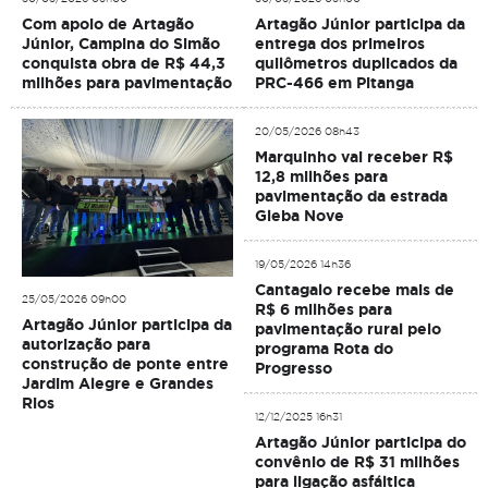
Com apoio de Artagão
Artagão Júnior participa da
Júnior, Campina do Simão
entrega dos primeiros
conquista obra de R$ 44,3
quilômetros duplicados da
milhões para pavimentação
PRC-466 em Pitanga
20/05/2026 08h43
Marquinho vai receber R$
12,8 milhões para
pavimentação da estrada
Gleba Nove
19/05/2026 14h36
Cantagalo recebe mais de
25/05/2026 09h00
R$ 6 milhões para
Artagão Júnior participa da
pavimentação rural pelo
autorização para
programa Rota do
construção de ponte entre
Progresso
Jardim Alegre e Grandes
Rios
12/12/2025 16h31
Artagão Júnior participa do
convênio de R$ 31 milhões
para ligação asfáltica