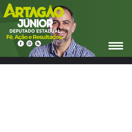
select n.idnoticias, n.titulo, n.resumo, n.texto,
date_format(n.datahora, '%d/%m/%Y %Hh%i') as
datahora_formatado, n.urlrewrite as url_noticia,
n.foto_principal, n.urlm2y, e.ideditoria, e.nome as nome_editoria,
e.icone_branco, e.cor, e.urlrewrite as url_editoria, c.idcidades,
c.nome as nome_cidade, c.imagem, c.urlrewrite as url_cidade
from noticias n left join editoria e on e.ideditoria = n.ideditoria
left join noticias_cidades nc on nc.idnoticias = n.idnoticias left
join cidades c on c.idcidades = nc.idcidades where 1 and
e.urlrewrite LIKE "%rodovias-6%" group by n.idnoticias ORDER
BY DATE_FORMAT(datahora, '%Y%m%d %H:%i') DESC LIMIT
0,12