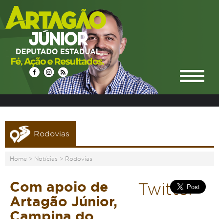
Rodovias
Home
>
Notícias
>
Rodovias
Com apoio de
Twitter
Artagão Júnior,
Campina do