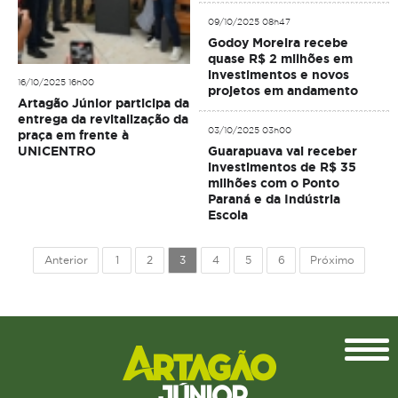
09/10/2025 08h47
Godoy Moreira recebe
quase R$ 2 milhões em
investimentos e novos
16/10/2025 16h00
projetos em andamento
Artagão Júnior participa da
entrega da revitalização da
03/10/2025 03h00
praça em frente à
UNICENTRO
Guarapuava vai receber
investimentos de R$ 35
milhões com o Ponto
Paraná e da Indústria
Escola
Anterior
1
2
3
4
5
6
Próximo
Topo