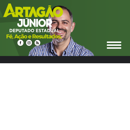
select n.idnoticias, n.titulo, n.resumo, n.texto,
date_format(n.datahora, '%d/%m/%Y %Hh%i') as
datahora_formatado, n.urlrewrite as url_noticia,
n.foto_principal, n.urlm2y, e.ideditoria, e.nome as nome_editoria,
e.icone_branco, e.cor, e.urlrewrite as url_editoria, c.idcidades,
c.nome as nome_cidade, c.imagem, c.urlrewrite as url_cidade
from noticias n left join editoria e on e.ideditoria = n.ideditoria
left join noticias_cidades nc on nc.idnoticias = n.idnoticias left
join cidades c on c.idcidades = nc.idcidades where 1 and
e.urlrewrite LIKE "%infraestrutura-urbana-9%" group by
n.idnoticias ORDER BY DATE_FORMAT(datahora, '%Y%m%d
%H:%i') DESC LIMIT 24,12