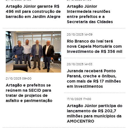
Artagão Júnior garante R$
Artagão Júnior
496 mil para construção de
intermedeia reuniões
barracão em Jardim Alegre
entre prefeitos e a
Secretaria das Cidades
20/10/2025 14h39
Rio Branco do Ivaí terá
nova Capela Mortuária com
investimento de R$ 356 mil
20/10/2025 14h33
Juranda receberá Ponto
Paraná, creche e ônibus,
21/10/2025 09h00
com mais de R$ 17 milhões
Artagão e prefeitos se
em investimentos
reúnem na SECID para
tratar de projetos de
17/10/2025 17h00
asfalto e pavimentação
Artagão Júnior participa do
lançamento de R$ 202,7
milhões para municípios da
AMOCENTRO