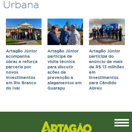
Urbana
Artagão Júnior
Artagão Júnior
Artagão Júnior
acompanha
participa de
participa do
obras e reforça
visita técnica
anúncio de mais
parceria por
para discutir
de R$ 13 milhões
novos
ações de
em
investimentos
prevenção a
investimentos
em Rio Branco
alagamentos em
para Cândido
do Ivaí
Guarapu
Abreu
Topo