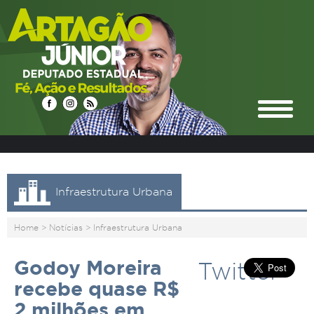
Infraestrutura Urbana
Home
>
Notícias
>
Infraestrutura Urbana
Godoy Moreira
Twitter
recebe quase R$
2 milhões em