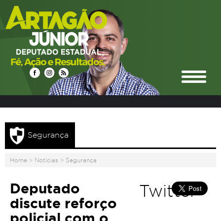
Segurança
Home
>
Notícias
>
Segurança
Deputado
Twitter
discute reforço
policial com o