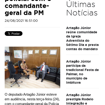
Últimas
comandante-
Notícias
geral da PM
24/08/2021 16:51:00
Artagão Júnior
reúne comunidade
da Igreja
Adventista do
Sétimo Dia e presta
contas do mandato
Artagão Júnior
participa da
tradicional Festa de
Palmar, no
município de
Imbituva
O deputado Artagão Júnior esteve 
Artagão Júnior
prestigia Rodeio
em audiência, nesta terça-feira (24), 
Integração e
com o comandante-geral da Polícia 