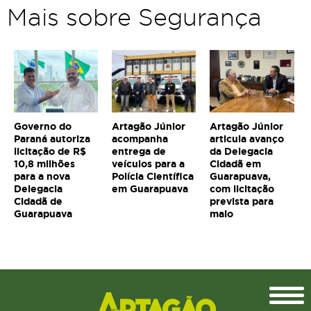
Mais sobre Segurança
Governo do
Artagão Júnior
Artagão Júnior
Paraná autoriza
acompanha
articula avanço
licitação de R$
entrega de
da Delegacia
10,8 milhões
veículos para a
Cidadã em
para a nova
Polícia Científica
Guarapuava,
Delegacia
em Guarapuava
com licitação
Cidadã de
prevista para
Guarapuava
maio
Topo