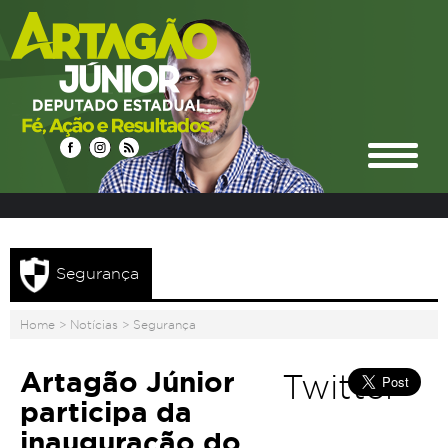
Segurança
Home
>
Notícias
>
Segurança
Artagão Júnior
Twitter
participa da
inauguração do