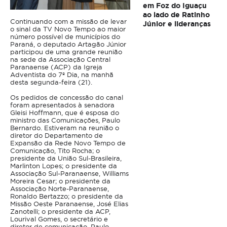
em Foz do Iguaçu
ao lado de Ratinho
Continuando com a missão de levar
Júnior e lideranças
o sinal da TV Novo Tempo ao maior
número possível de municípios do
Paraná, o deputado Artagão Júnior
participou de uma grande reunião
na sede da Associação Central
Paranaense (ACP) da Igreja
Adventista do 7º Dia, na manhã
desta segunda-feira (21).
Os pedidos de concessão do canal
foram apresentados à senadora
Gleisi Hoffmann, que é esposa do
ministro das Comunicações, Paulo
Bernardo. Estiveram na reunião o
diretor do Departamento de
Expansão da Rede Novo Tempo de
Comunicação, Tito Rocha; o
presidente da União Sul-Brasileira,
Marlinton Lopes; o presidente da
Associação Sul-Paranaense, Williams
Moreira Cesar; o presidente da
Associação Norte-Paranaense,
Ronaldo Bertazzo; o presidente da
Missão Oeste Paranaense, José Elias
Zanotelli; o presidente da ACP,
Lourival Gomes, o secretário e
diretor de comunicação, Paulo