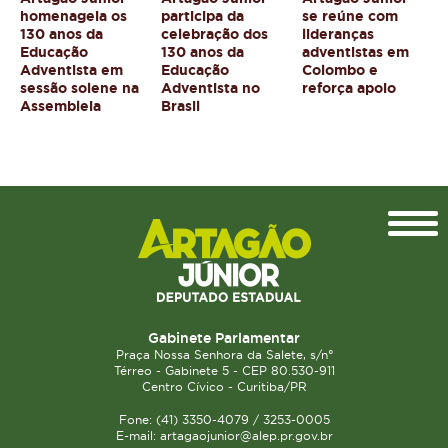
homenageia os
participa da
se reúne com
130 anos da
celebração dos
lideranças
Educação
130 anos da
adventistas em
Adventista em
Educação
Colombo e
sessão solene na
Adventista no
reforça apoio
Assembleia
Brasil
Topo
Gabinete Parlamentar
Praça Nossa Senhora da Salete, s/n°
Térreo - Gabinete 5 - CEP 80.530-911
Centro Cívico - Curitiba/PR
Fone: (41) 3350-4079 / 3253-0005
E-mail: artagaojunior@alep.pr.gov.br