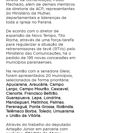
Machado, além de demais membros
da diretoria da ACP, representantes
do Ministério da Mulher,
departamentais e lideranças de
toda a Igreja no Paraná.
De acordo com o diretor de
expansão da Novo Tempo, Tito
Rocha, através de uma força-tarefa
para regularizar a situação de
retransmissoras de tevê (RTVs) pelo
Ministério das Comunicações, há o
pedido de 195 novas concessões em
municípios paranaenses.
Na reunião com a senadora Gleisi,
foram apresentados 20 municípios,
selecionados de forma prioritária:
Apucarana
,
Araucária
,
Campo
Largo
,
Campo Mourão
,
Cascavel
,
Cianorte
,
Francisco Beltrão
,
Guarapuava
,
Lapa
,
Londrina
,
Mandaguari
,
Matinhos
,
Palmas
,
Paranaguá
,
Ponta Grossa
,
Rolândia
,
Telêmaco Borba
,
Toledo
,
Umuarama
e
União da Vitória
.
Através do trabalho do deputado
Artagão Júnior em parceria com