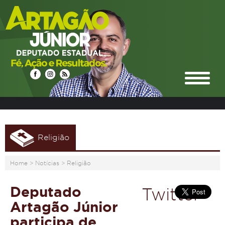
Religião
Home
>
Notícias
>
Religião
Deputado
Twitter
Artagão Júnior
participa de