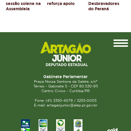
sessão solene na
reforça apoio
Desbravadores
Assembleia
do Paraná
Topo
Gabinete Parlamentar
Praça Nossa Senhora da Salete, s/n°
Térreo - Gabinete 5 - CEP 80.530-911
Centro Cívico - Curitiba/PR
Fone: (41) 3350-4079 / 3253-0005
E-mail: artagaojunior@alep.pr.gov.br