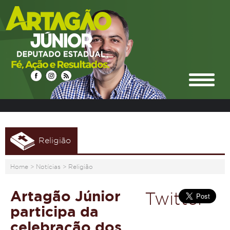
Religião
Home
>
Notícias
>
Religião
Artagão Júnior
Twitter
participa da
celebração dos