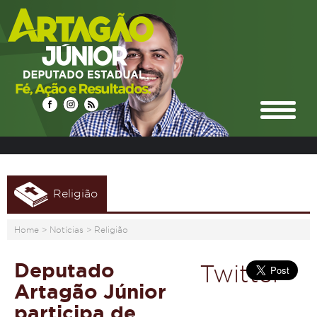
Religião
Home
>
Notícias
>
Religião
Deputado
Twitter
Artagão Júnior
participa de