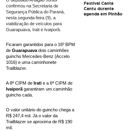
O deputado Artagão Júnior 
Festival Canta
confirmou na Secretaria de 
Cantu durante
Segurança Pública do Paraná, 
agenda em Pinhão
nesta segunda-feira (9), a 
viabilização de veículos para 
Guarapuava, Irati e Ivaiporã. 
Ficaram garantidos para o 16º BPM 
de 
Guarapuava
 dois caminhões 
guincho Mercedes-Benz (Accelo 
1016) e uma caminhonete 
Trailblazer. 
A 8ª CIPM de 
Irati
 e a 6ª CIPM de 
Ivaiporã
 garantiram um caminhão 
guincho cada. 
O valor unitário do guincho chega a 
R$ 247,4 mil. Já o valor da 
Trailblazer se aproxima de R$ 190 
mil. 