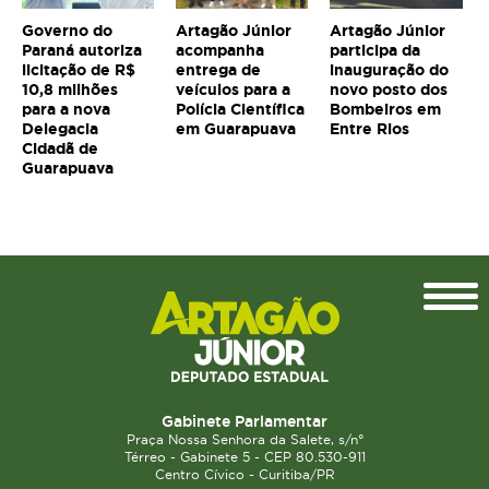
Governo do
Artagão Júnior
Artagão Júnior
Paraná autoriza
acompanha
participa da
licitação de R$
entrega de
inauguração do
10,8 milhões
veículos para a
novo posto dos
para a nova
Polícia Científica
Bombeiros em
Delegacia
em Guarapuava
Entre Rios
Cidadã de
Guarapuava
Topo
Gabinete Parlamentar
Praça Nossa Senhora da Salete, s/n°
Térreo - Gabinete 5 - CEP 80.530-911
Centro Cívico - Curitiba/PR