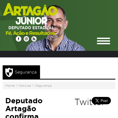
Segurança
Home
>
Notícias
>
Segurança
Deputado
Twitter
Artagão
confirma