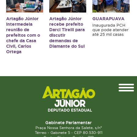
Artagão Júnior
Artagão Júnior
GUARAPUAVA
intermedeia
recebe prefeito
Inaugurada PCH
reunião de
Darci Tirelli para
que pode atender
até 25 mil casas
prefeitos com o
discutir
chefe da Casa
demandas de
Civil, Carlos
Diamante do Sul
Ortega
Topo
Gabinete Parlamentar
Praça Nossa Senhora da Salete, s/n°
Térreo - Gabinete 5 - CEP 80.530-911