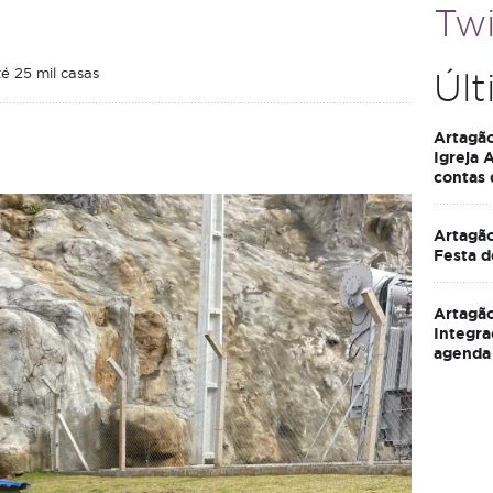
Twi
 25 mil casas
Últ
Artagã
Igreja 
contas
Artagão
Festa d
Artagão
Integra
agenda