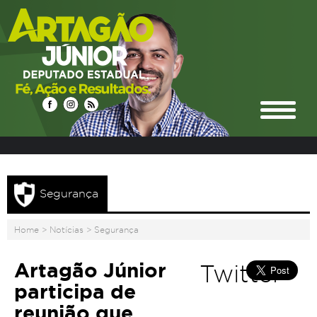
Segurança
Home
>
Notícias
>
Segurança
Artagão Júnior
Twitter
participa de
reunião que