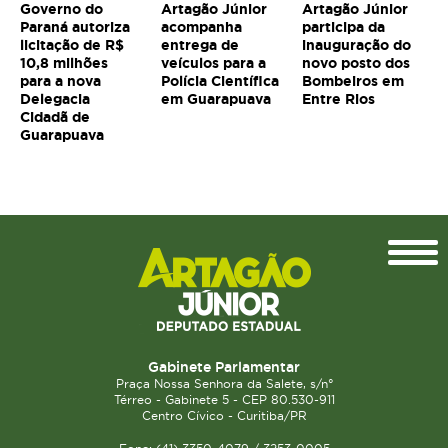
Governo do
Artagão Júnior
Artagão Júnior
Paraná autoriza
acompanha
participa da
licitação de R$
entrega de
inauguração do
10,8 milhões
veículos para a
novo posto dos
para a nova
Polícia Científica
Bombeiros em
Delegacia
em Guarapuava
Entre Rios
Cidadã de
Guarapuava
Topo
Gabinete Parlamentar
Praça Nossa Senhora da Salete, s/n°
Térreo - Gabinete 5 - CEP 80.530-911
Centro Cívico - Curitiba/PR