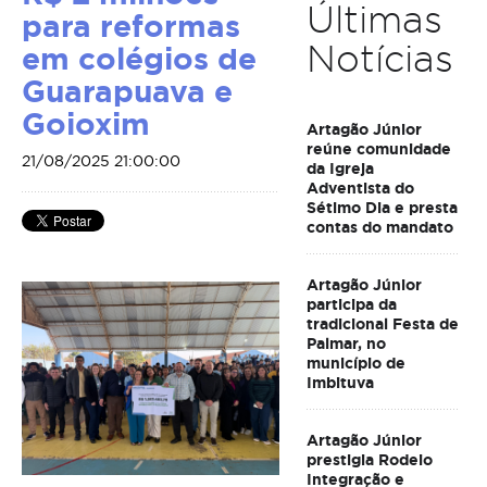
Últimas
para reformas
Notícias
em colégios de
Guarapuava e
Goioxim
Artagão Júnior
reúne comunidade
21/08/2025 21:00:00
da Igreja
Adventista do
Sétimo Dia e presta
contas do mandato
Artagão Júnior
participa da
tradicional Festa de
Palmar, no
município de
Imbituva
Artagão Júnior
prestigia Rodeio
Integração e