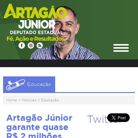
Educação
Home
>
Notícias
>
Educação
Artagão Júnior
Twitter
garante quase
R$ 2 milhões