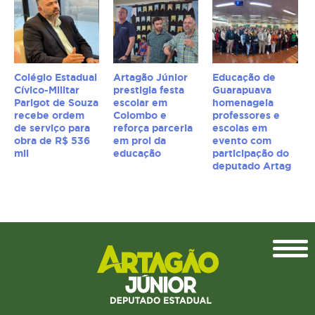
Colégio Estadual
Artagão Júnior
Educação de
Cívico-Militar
prestigia festa
Guarapuava
Parigot de Souza
escolar em
homenageia
recebe ordem
Colombo e
professores e
de serviço para
reforça parceria
escolas em
obra de R$ 536
em prol da
evento com
mil
educação
participação do
deputado Artag
Topo