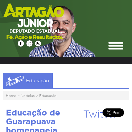
Educação
Home
>
Notícias
>
Educação
Educação de
Twitter
Guarapuava
homenageia