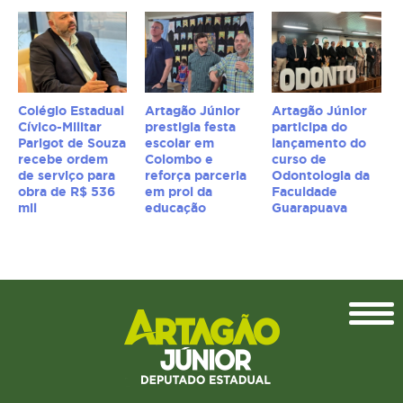
Colégio Estadual
Artagão Júnior
Artagão Júnior
Cívico-Militar
prestigia festa
participa do
Parigot de Souza
escolar em
lançamento do
recebe ordem
Colombo e
curso de
de serviço para
reforça parceria
Odontologia da
obra de R$ 536
em prol da
Faculdade
mil
educação
Guarapuava
Topo