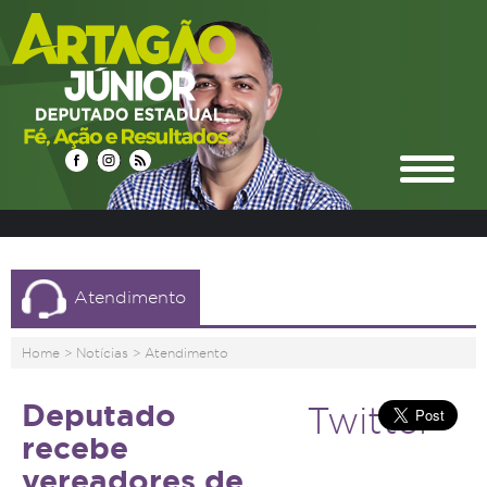
Atendimento
Home
>
Notícias
>
Atendimento
Deputado
Twitter
recebe
vereadores de