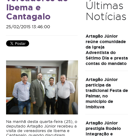
Últimas
Ibema e
Notícias
Cantagalo
25/02/2015 13:46:00
Artagão Júnior
reúne comunidade
da Igreja
Adventista do
Sétimo Dia e presta
contas do mandato
Artagão Júnior
participa da
tradicional Festa de
Palmar, no
município de
Imbituva
Na manhã desta quarta-feira (25), o
Artagão Júnior
deputado Artagão Júnior recebeu a
prestigia Rodeio
visita de vereadores de Ibema e
Integração e
Cantagalo, quando discutiram