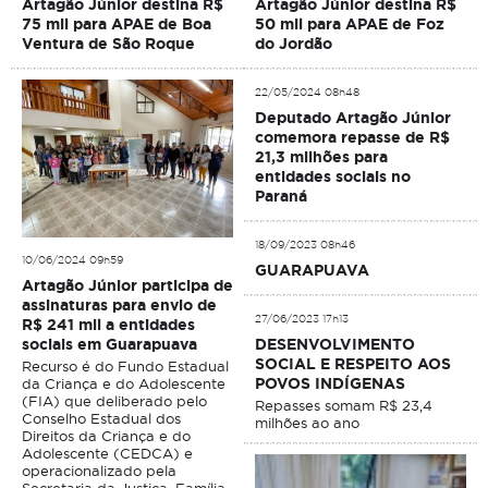
Artagão Júnior destina R$
Artagão Júnior destina R$
75 mil para APAE de Boa
50 mil para APAE de Foz
Ventura de São Roque
do Jordão
22/05/2024 08h48
Deputado Artagão Júnior
comemora repasse de R$
21,3 milhões para
entidades sociais no
Paraná
18/09/2023 08h46
10/06/2024 09h59
GUARAPUAVA
Artagão Júnior participa de
assinaturas para envio de
27/06/2023 17h13
R$ 241 mil a entidades
DESENVOLVIMENTO
sociais em Guarapuava
SOCIAL E RESPEITO AOS
Recurso é do Fundo Estadual
POVOS INDÍGENAS
da Criança e do Adolescente
(FIA) que deliberado pelo
Repasses somam R$ 23,4
Conselho Estadual dos
milhões ao ano
Direitos da Criança e do
Adolescente (CEDCA) e
operacionalizado pela