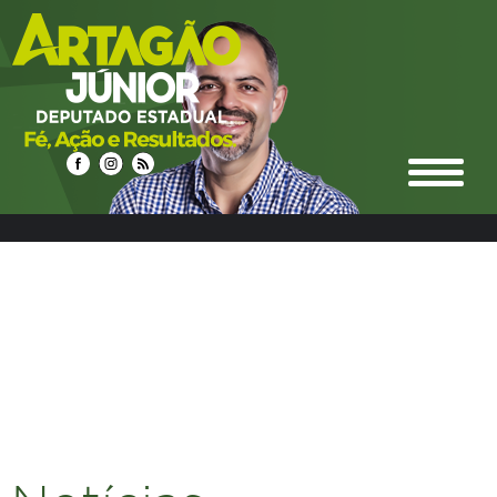
select n.idnoticias, n.titulo, n.resumo, n.texto,
date_format(n.datahora, '%d/%m/%Y %Hh%i') as
datahora_formatado, n.urlrewrite as url_noticia,
n.foto_principal, n.urlm2y, e.ideditoria, e.nome as nome_editoria,
e.icone_branco, e.cor, e.urlrewrite as url_editoria, c.idcidades,
c.nome as nome_cidade, c.imagem, c.urlrewrite as url_cidade
from noticias n left join editoria e on e.ideditoria = n.ideditoria
left join noticias_cidades nc on nc.idnoticias = n.idnoticias left
join cidades c on c.idcidades = nc.idcidades where 1 and
e.urlrewrite LIKE "%social-11%" group by n.idnoticias ORDER BY
DATE_FORMAT(datahora, '%Y%m%d %H:%i') DESC LIMIT 48,12