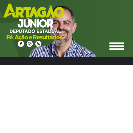
select n.idnoticias, n.titulo, n.resumo, n.texto,
date_format(n.datahora, '%d/%m/%Y %Hh%i') as
datahora_formatado, n.urlrewrite as url_noticia,
n.foto_principal, n.urlm2y, e.ideditoria, e.nome as nome_editoria,
e.icone_branco, e.cor, e.urlrewrite as url_editoria, c.idcidades,
c.nome as nome_cidade, c.imagem, c.urlrewrite as url_cidade
from noticias n left join editoria e on e.ideditoria = n.ideditoria
left join noticias_cidades nc on nc.idnoticias = n.idnoticias left
join cidades c on c.idcidades = nc.idcidades where 1 and
c.urlrewrite LIKE "%foz-do-jordo-21%" group by n.idnoticias
ORDER BY DATE_FORMAT(datahora, '%Y%m%d %H:%i') DESC
LIMIT 24,12