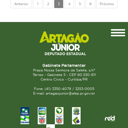
Anterior
1
2
3
4
5
6
Próximo
Topo
Gabinete Parlamentar
Praça Nossa Senhora da Salete, s/n°
Térreo - Gabinete 5 - CEP 80.530-911
Centro Cívico - Curitiba/PR
Fone: (41) 3350-4079 / 3253-0005
E-mail: artagaojunior@alep.pr.gov.br