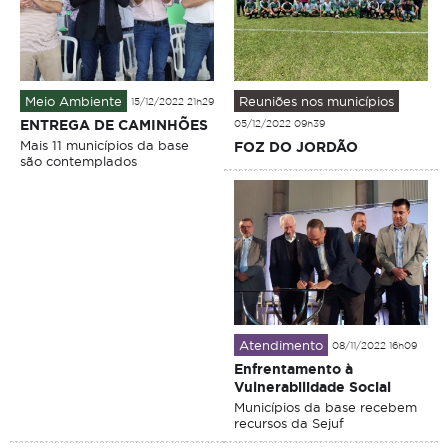
Meio Ambiente
Reuniões nos municípios
15/12/2022 21h29
ENTREGA DE CAMINHÕES
05/12/2022 09h39
Mais 11 municípios da base
FOZ DO JORDÃO
são contemplados
Atendimento
08/11/2022 16h09
Enfrentamento à
Vulnerabilidade Social
Municípios da base recebem
recursos da Sejuf