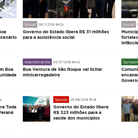
Social
Social
06/11/2018 16h24
Boa
Governo do Estado libera R$ 31 milhões
Municíp
ntenário
para a assistência social
fortale
infânci
Atendimento
Saneam
03/07/2018 16h42
em Boa
Boa Ventura de São Roque vai licitar
Comuni
 unidade
minicarregadeira
encana
Govern
Saúde
04
25/06/2018 15h18
ra Toda
Governo do Estado libera
Paraná
R$ 323 milhões para a
saúde dos municípios