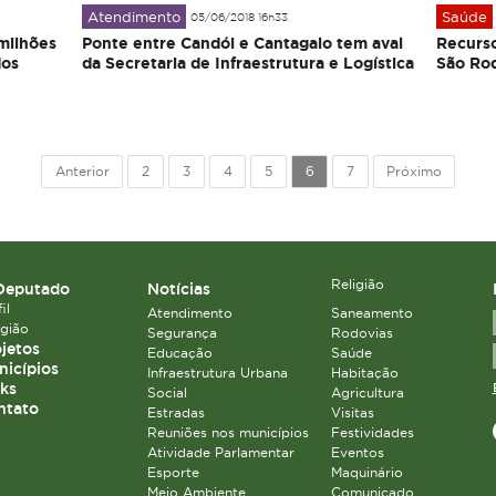
Atendimento
Saúde
05/06/2018 16h33
milhões
Ponte entre Candói e Cantagalo tem aval
Recurso
dos
da Secretaria de Infraestrutura e Logística
São Roq
Anterior
2
3
4
5
6
7
Próximo
Religião
Deputado
Notícias
il
Atendimento
Saneamento
igião
Segurança
Rodovias
jetos
Educação
Saúde
icípios
Infraestrutura Urbana
Habitação
ks
Social
Agricultura
ntato
Estradas
Visitas
Reuniões nos municípios
Festividades
Atividade Parlamentar
Eventos
Esporte
Maquinário
Meio Ambiente
Comunicado