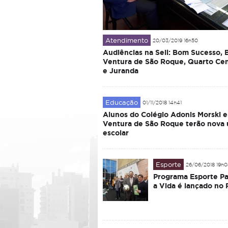
Atendimento
20/03/2019 16h50
Audiências na Seil: Bom Sucesso, 
Ventura de São Roque, Quarto Ce
e Juranda
Educação
01/11/2018 14h41
Alunos do Colégio Adonis Morski 
Ventura de São Roque terão nova
escolar
Esporte
26/06/2018 19h
Programa Esporte Pa
a Vida é lançado no 