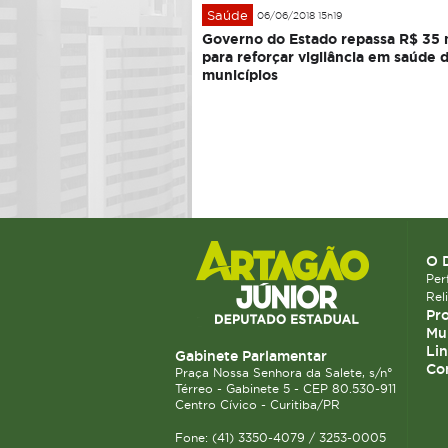
Saúde
06/06/2018 15h19
Governo do Estado repassa R$ 35 
para reforçar vigilância em saúde 
municípios
O 
Perf
Rel
Pro
Mun
Lin
Gabinete Parlamentar
Co
Praça Nossa Senhora da Salete, s/n°
Térreo - Gabinete 5 - CEP 80.530-911
Centro Cívico - Curitiba/PR
Fone: (41) 3350-4079 / 3253-0005