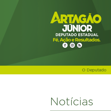
O Deputado
select n.idnoticias, n.titulo, n.resumo, n.texto, date_format(n.d
nome_editoria, e.icone_branco, e.cor, e.urlrewrite as url_editoria
n.ideditoria left join noticias_cidades nc on nc.idnoticias = n.i
n.idnoticias ORDER BY DATE_FORMAT(datahora, '%Y%m%d %H:%
Notícias