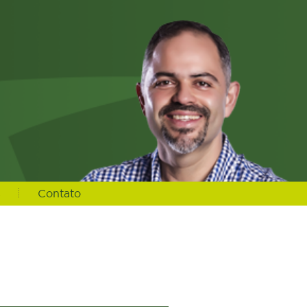
s
Contato
url_noticia, n.foto_principal, n.urlm2y, e.ideditoria, e.nome as
_cidade from noticias n left join editoria e on e.ideditoria =
 1 and c.urlrewrite LIKE "%boa-ventura-s-roque-77%" group by