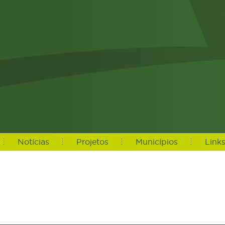
Notícias
Projetos
Municípios
Link
atahora, '%d/%m/%Y %Hh%i') as datahora_formatado, n.urlrewrite as 
, c.idcidades, c.nome as nome_cidade, c.imagem, c.urlrewrite as url
dnoticias left join cidades c on c.idcidades = nc.idcidades where
i') DESC LIMIT 60,12