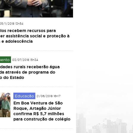
05/11/2018 13h54
ios recebem recursos para
cer assistência social e proteção à
a e adolescência
ento
03/07/2018 15h34
dades rurais receberão água
da através de programa do
o do Estado
Educação
21/06/2018 16h17
Em Boa Ventura de São
Roque, Artagão Júnior
confirma R$ 5,7 milhões
para construção de colégio