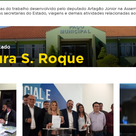
ias do trabalho desenvolvido pelo deputado Artagão Júnior na Assemb
as secretarias do Estado, viagens e demais atividades relacionadas a
tado
ra S. Roque