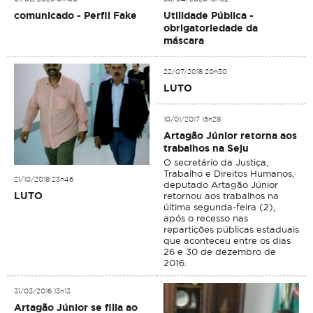
comunicado - Perfil Fake
Utilidade Pública -
obrigatoriedade da
máscara
22/07/2018 20h30
LUTO
10/01/2017 15h28
Artagão Júnior retorna aos
trabalhos na Seju
O secretário da Justiça,
Trabalho e Direitos Humanos,
21/10/2018 23h46
deputado Artagão Júnior
LUTO
retornou aos trabalhos na
última segunda-feira (2),
após o recesso nas
repartições públicas estaduais
que aconteceu entre os dias
26 e 30 de dezembro de
2016.
31/03/2016 13h13
Artagão Júnior se filia ao