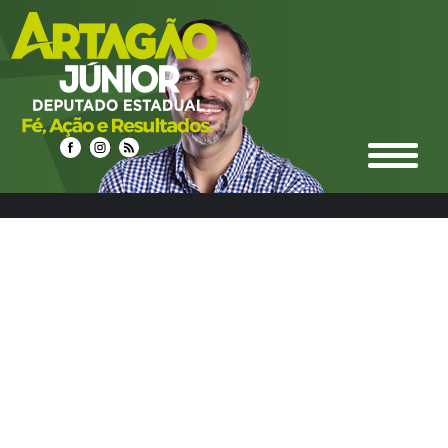
select n.idnoticias, n.titulo, n.resumo, n.texto,
date_format(n.datahora, '%d/%m/%Y %Hh%i') as
datahora_formatado, n.urlrewrite as url_noticia,
n.foto_principal, n.urlm2y, e.ideditoria, e.nome as nome_editoria,
e.icone_branco, e.cor, e.urlrewrite as url_editoria, c.idcidades,
c.nome as nome_cidade, c.imagem, c.urlrewrite as url_cidade
from noticias n left join editoria e on e.ideditoria = n.ideditoria
left join noticias_cidades nc on nc.idnoticias = n.idnoticias left
join cidades c on c.idcidades = nc.idcidades where 1 and
e.urlrewrite LIKE "%comunicado-22%" group by n.idnoticias
ORDER BY DATE_FORMAT(datahora, '%Y%m%d %H:%i') DESC
LIMIT 0,12