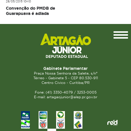
28/05/2015 10h10
Convenção do PMDB de
Guarapuava é adiada
Topo
Gabinete Parlamentar
Praça Nossa Senhora da Salete, s/n°
Térreo - Gabinete 5 - CEP 80.530-911
Centro Cívico - Curitiba/PR
Fone: (41) 3350-4079 / 3253-0005
E-mail: artagaojunior@alep.pr.gov.br