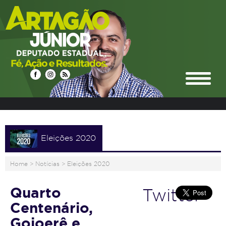
Eleições 2020
Home
>
Notícias
>
Eleições 2020
Quarto
Twitter
Centenário,
Goioerê e