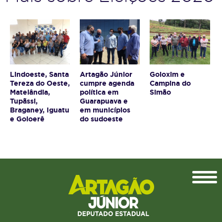
Lindoeste, Santa
Artagão Júnior
Goioxim e
Tereza do Oeste,
cumpre agenda
Campina do
Matelândia,
política em
Simão
Tupãssi,
Guarapuava e
Braganey, Iguatu
em municípios
e Goioerê
do sudoeste
Topo