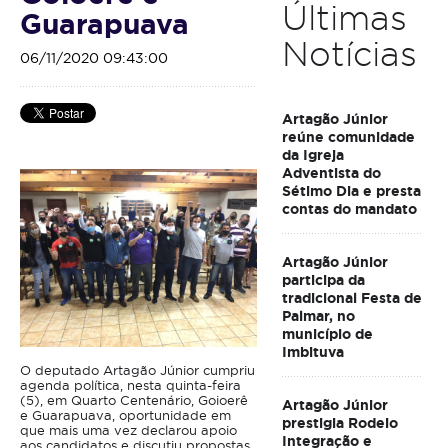
Últimas
Guarapuava
Notícias
06/11/2020 09:43:00
Artagão Júnior
reúne comunidade
da Igreja
Adventista do
Sétimo Dia e presta
contas do mandato
Artagão Júnior
participa da
tradicional Festa de
Palmar, no
município de
Imbituva
O deputado Artagão Júnior cumpriu
agenda política, nesta quinta-feira
(5), em Quarto Centenário, Goioerê
Artagão Júnior
e Guarapuava, oportunidade em
prestigia Rodeio
que mais uma vez declarou apoio
Integração e
aos candidatos e discutiu propostas