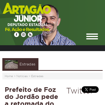
Estradas
Home
>
Notícias
>
Estradas
Prefeito de Foz
Twitter
do Jordão pede
a retomada do