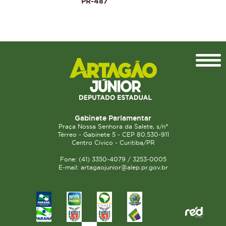
PR-487
Topo
Gabinete Parlamentar
Praça Nossa Senhora da Salete, s/n°
Térreo - Gabinete 5 - CEP 80.530-911
Centro Cívico - Curitiba/PR
Fone: (41) 3350-4079 / 3253-0005
E-mail: artagaojunior@alep.pr.gov.br