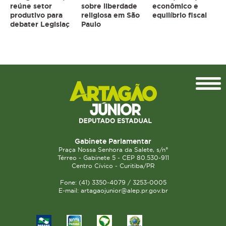
reúne setor
sobre liberdade
econômico e
produtivo para
religiosa em São
equilíbrio fiscal
debater Legislaç
Paulo
Topo
Gabinete Parlamentar
Praça Nossa Senhora da Salete, s/n°
Térreo - Gabinete 5 - CEP 80.530-911
Centro Cívico - Curitiba/PR
Fone: (41) 3350-4079 / 3253-0005
E-mail: artagaojunior@alep.pr.gov.br