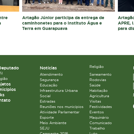
ntre
Artagão Júnior participa da entrega de
Artagão
a
caminhonetes para o Instituto Água e
APRE, I
Terra em Guarapuava
para di
Religião
Deputado
Notícias
il
Atendimento
Saneamento
igião
Segurança
Rodovias
jetos
Educação
Saúde
icípios
Infraestrutura Urbana
Habitação
ks
Social
Agricultura
ntato
Estradas
Visitas
Reuniões nos municípios
Festividades
Atividade Parlamentar
Eventos
Esporte
Maquinário
Meio Ambiente
Comunicado
SEJU
Trabalho
Campanha 2016
Luto