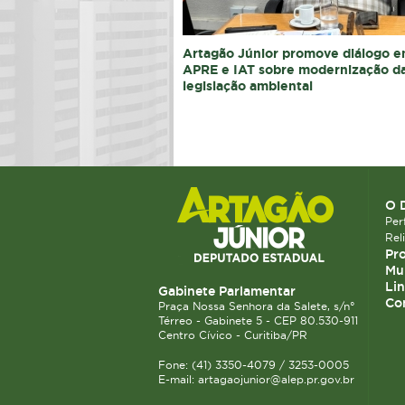
Artagão Júnior promove diálogo e
APRE e IAT sobre modernização d
legislação ambiental
O 
Perf
Rel
Pro
Mun
Lin
Gabinete Parlamentar
Co
Praça Nossa Senhora da Salete, s/n°
Térreo - Gabinete 5 - CEP 80.530-911
Centro Cívico - Curitiba/PR
Fone: (41) 3350-4079 / 3253-0005
E-mail: artagaojunior@alep.pr.gov.br