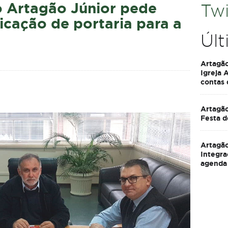
o Artagão Júnior pede
Twi
icação de portaria para a
Últ
Artagã
Igreja 
contas
Artagão
Festa d
Artagão
Integra
agenda