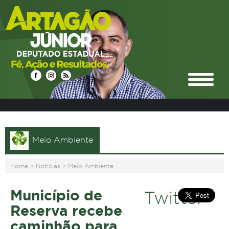
Meio Ambiente
Home
>
Notícias
>
Meio Ambiente
Município de
Twitter
Reserva recebe
caminhão para