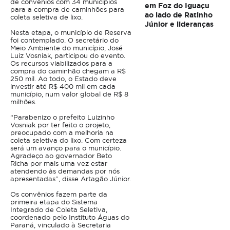
de convênios com 34 municípios
em Foz do Iguaçu
para a compra de caminhões para
ao lado de Ratinho
coleta seletiva de lixo.
Júnior e lideranças
Nesta etapa, o município de Reserva
foi contemplado. O secretário do
Meio Ambiente do município, José
Luiz Vosniak, participou do evento.
Os recursos viabilizados para a
compra do caminhão chegam a R$
250 mil. Ao todo, o Estado deve
investir até R$ 400 mil em cada
município, num valor global de R$ 8
milhões.
“Parabenizo o prefeito Luizinho
Vosniak por ter feito o projeto,
preocupado com a melhoria na
coleta seletiva do lixo. Com certeza
será um avanço para o município.
Agradeço ao governador Beto
Richa por mais uma vez estar
atendendo às demandas por nós
apresentadas”, disse Artagão Júnior.
Os convênios fazem parte da
primeira etapa do Sistema
Integrado de Coleta Seletiva,
coordenado pelo Instituto Águas do
Paraná, vinculado à Secretaria