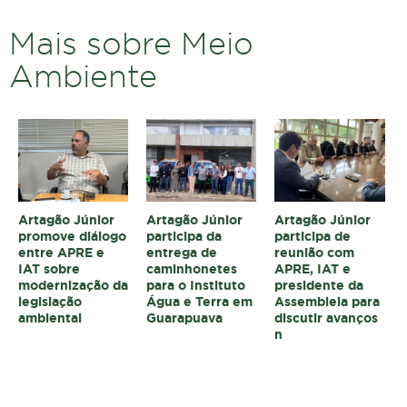
Mais sobre Meio
Ambiente
Artagão Júnior
Artagão Júnior
Artagão Júnior
promove diálogo
participa da
participa de
entre APRE e
entrega de
reunião com
IAT sobre
caminhonetes
APRE, IAT e
modernização da
para o Instituto
presidente da
legislação
Água e Terra em
Assembleia para
ambiental
Guarapuava
discutir avanços
n
Topo