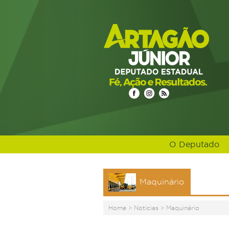
O Deputado
Maquinário
Home
>
Notícias
>
Maquinário