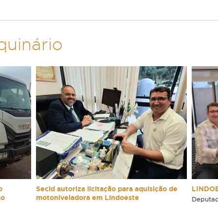
quinário
o
Secid autoriza licitação para aquisição de
LINDO
ão
motoniveladora em Lindoeste
Deputad