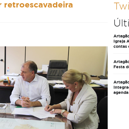
ar retroescavadeira
Twi
Últ
Artagã
Igreja 
contas
Artagão
Festa d
Artagão
Integra
agenda