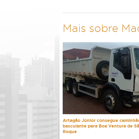
Mais sobre Ma
Artagão Júnior consegue caminhã
basculante para Boa Ventura de S
Roque