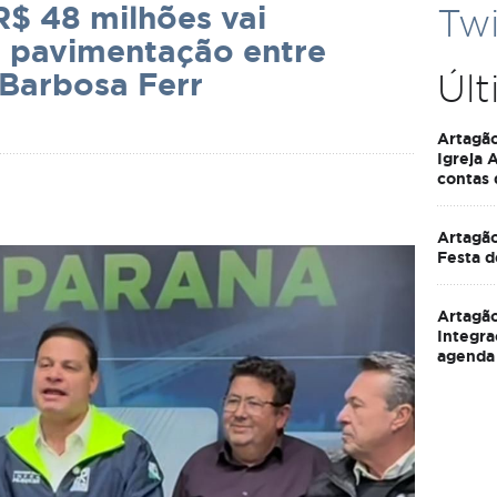
R$ 48 milhões vai
Twi
 e pavimentação entre
Barbosa Ferr
Últ
Artagã
Igreja 
contas
Artagão
Festa d
Artagão
Integra
agenda