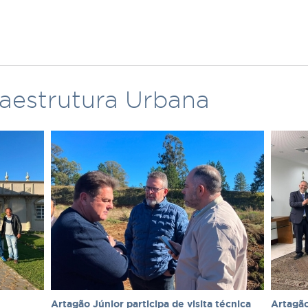
raestrutura Urbana
e
Artagão Júnior participa de visita técnica
Artagão