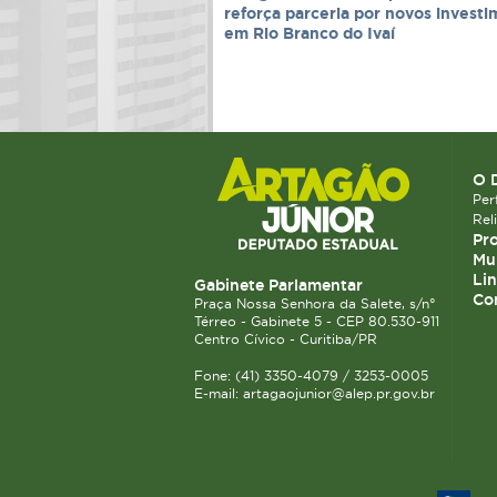
reforça parceria por novos invest
em Rio Branco do Ivaí
O 
Perf
Rel
Pro
Mun
Lin
Gabinete Parlamentar
Co
Praça Nossa Senhora da Salete, s/n°
Térreo - Gabinete 5 - CEP 80.530-911
Centro Cívico - Curitiba/PR
Fone: (41) 3350-4079 / 3253-0005
E-mail: artagaojunior@alep.pr.gov.br