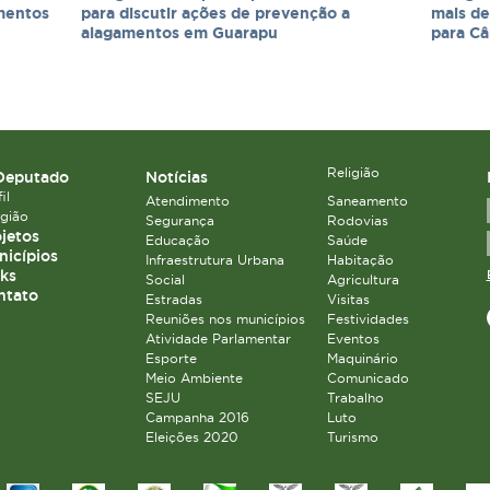
imentos
para discutir ações de prevenção a
mais de
alagamentos em Guarapu
para C
Religião
Deputado
Notícias
il
Atendimento
Saneamento
igião
Segurança
Rodovias
jetos
Educação
Saúde
icípios
Infraestrutura Urbana
Habitação
ks
Social
Agricultura
ntato
Estradas
Visitas
Reuniões nos municípios
Festividades
Atividade Parlamentar
Eventos
Esporte
Maquinário
Meio Ambiente
Comunicado
SEJU
Trabalho
Campanha 2016
Luto
Eleições 2020
Turismo