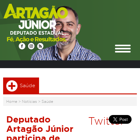
Saúde
Home
>
Notícias
>
Saúde
Deputado
Twitter
Artagão Júnior
participa de