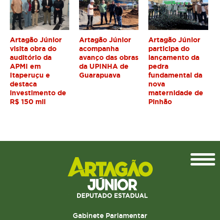
Artagão Júnior
Artagão Júnior
Artagão Júnior
visita obra do
acompanha
participa do
auditório da
avanço das obras
lançamento da
APMI em
da UPINHA de
pedra
Itaperuçu e
Guarapuava
fundamental da
destaca
nova
investimento de
maternidade de
R$ 150 mil
Pinhão
Topo
Gabinete Parlamentar