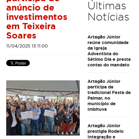
Últimas
anúncio de
Notícias
investimentos
em Teixeira
Soares
Artagão Júnior
reúne comunidade
11/04/2025 13:11:00
da Igreja
Adventista do
Sétimo Dia e presta
contas do mandato
Artagão Júnior
participa da
tradicional Festa de
Palmar, no
município de
Imbituva
Artagão Júnior
prestigia Rodeio
Integração e