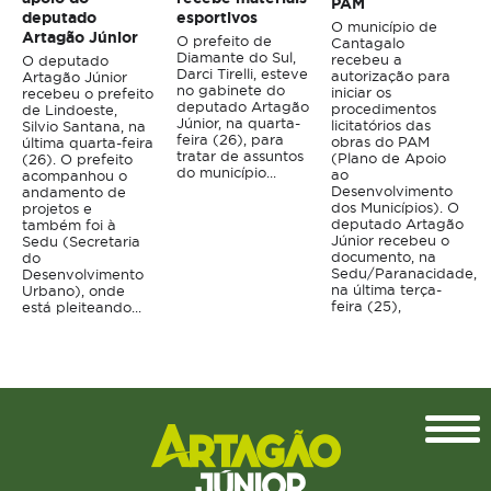
PAM
deputado
esportivos
O município de
Artagão Júnior
O prefeito de
Cantagalo
Diamante do Sul,
recebeu a
O deputado
Darci Tirelli, esteve
autorização para
Artagão Júnior
no gabinete do
iniciar os
recebeu o prefeito
deputado Artagão
procedimentos
de Lindoeste,
Júnior, na quarta-
licitatórios das
Silvio Santana, na
feira (26), para
obras do PAM
última quarta-feira
tratar de assuntos
(Plano de Apoio
(26). O prefeito
do município...
ao
acompanhou o
Desenvolvimento
andamento de
dos Municípios). O
projetos e
deputado Artagão
também foi à
Júnior recebeu o
Sedu (Secretaria
documento, na
do
Sedu/Paranacidade,
Desenvolvimento
na última terça-
Urbano), onde
feira (25),
está pleiteando...
Topo