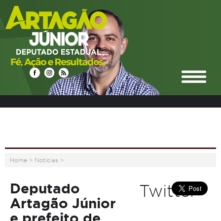
Home
>
Notícias
>
Deputado
Twitter
Artagão Júnior
e prefeito de