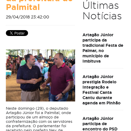
Últimas
Palmital
Notícias
29/04/2018 23:42:00
Artagão Júnior
participa da
tradicional Festa de
Palmar, no
município de
Imbituva
Artagão Júnior
prestigia Rodeio
Integração e
Festival Canta
Cantu durante
agenda em Pinhão
Neste domingo (29), o deputado
Artagão Júnior foi a Palmital, onde
participou de um almoço de
Artagão Júnior
confraternização com os servidores
participa de
da prefeitura. O parlamentar foi
encontro do PSD
recebido pelo prefeito Ney de