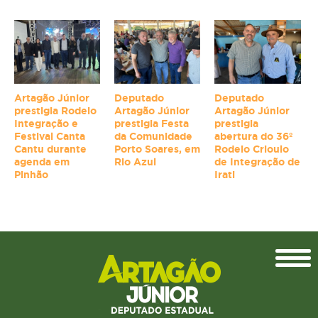
Artagão Júnior
Deputado
Deputado
prestigia Rodeio
Artagão Júnior
Artagão Júnior
Integração e
prestigia Festa
prestigia
Festival Canta
da Comunidade
abertura do 36º
Cantu durante
Porto Soares, em
Rodeio Crioulo
agenda em
Rio Azul
de Integração de
Pinhão
Irati
Topo