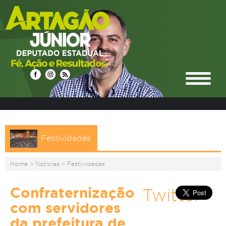
Festividades
Home
>
Notícias
>
Festividades
Confraternização
Twitter
com servidores
da prefeitura de