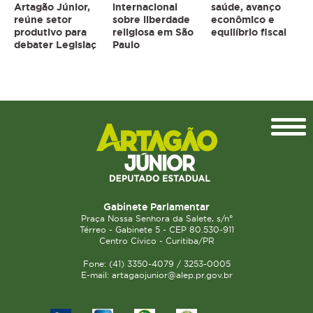
Artagão Júnior,
internacional
saúde, avanço
reúne setor
sobre liberdade
econômico e
produtivo para
religiosa em São
equilíbrio fiscal
debater Legislaç
Paulo
Topo
Gabinete Parlamentar
Praça Nossa Senhora da Salete, s/n°
Térreo - Gabinete 5 - CEP 80.530-911
Centro Cívico - Curitiba/PR
Fone: (41) 3350-4079 / 3253-0005
E-mail: artagaojunior@alep.pr.gov.br