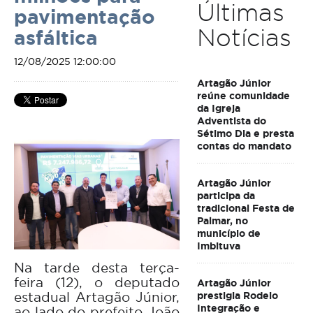
Últimas
pavimentação
Notícias
asfáltica
12/08/2025 12:00:00
Artagão Júnior
reúne comunidade
da Igreja
Adventista do
Sétimo Dia e presta
contas do mandato
Artagão Júnior
participa da
tradicional Festa de
Palmar, no
município de
Imbituva
Na tarde desta terça-
feira (12), o deputado
Artagão Júnior
estadual Artagão Júnior,
prestigia Rodeio
Integração e
ao lado do prefeito João