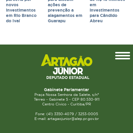
novos
ações de
em
investimentos
prevenção a
investimentos
em Rio Branco
alagamentos em
para Cândido
do Ivaí
Guarapu
Abreu
Topo
Gabinete Parlamentar
Praça Nossa Senhora da Salete, s/n°
Térreo - Gabinete 5 - CEP 80.530-911
Centro Cívico - Curitiba/PR
Fone: (41) 3350-4079 / 3253-0005
E-mail: artagaojunior@alep.pr.gov.br