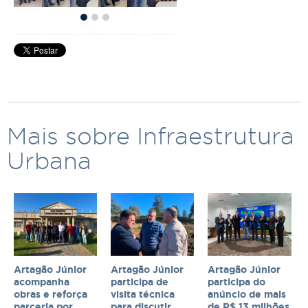
Mais sobre Infraestrutura
Urbana
Artagão Júnior
Artagão Júnior
Artagão Júnior
acompanha
participa de
participa do
obras e reforça
visita técnica
anúncio de mais
parceria por
para discutir
de R$ 13 milhões