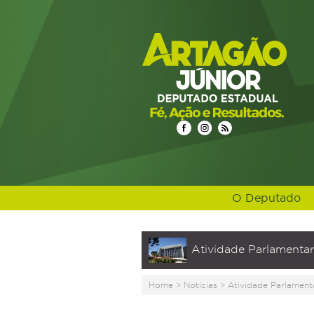
O Deputado
Atividade Parlamentar
Home
>
Notícias
>
Atividade Parlament