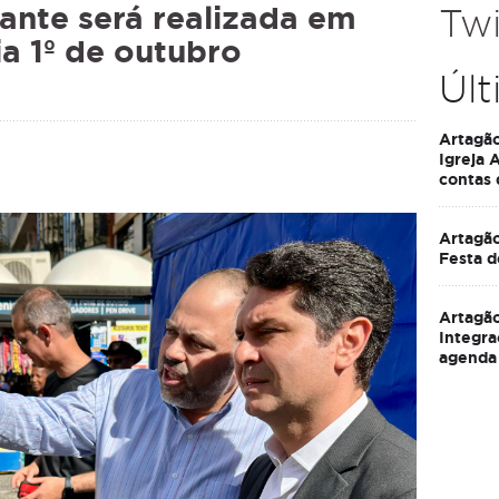
rante será realizada em
Twi
a 1º de outubro
Últ
Artagã
Igreja 
contas
Artagão
Festa d
Artagão
Integra
agenda