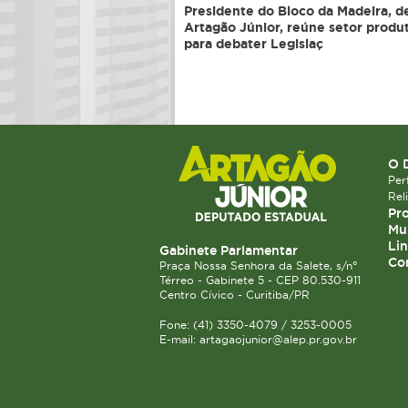
Presidente do Bloco da Madeira, 
Artagão Júnior, reúne setor produ
para debater Legislaç
O 
Perf
Rel
Pro
Mun
Lin
Gabinete Parlamentar
Co
Praça Nossa Senhora da Salete, s/n°
Térreo - Gabinete 5 - CEP 80.530-911
Centro Cívico - Curitiba/PR
Fone: (41) 3350-4079 / 3253-0005
E-mail: artagaojunior@alep.pr.gov.br