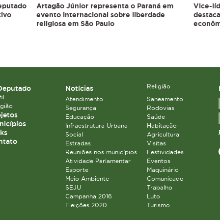
deputado
Artagão Júnior representa o Paraná em
Vice-lí
tivo
evento internacional sobre liberdade
destaca
religiosa em São Paulo
econômi
Religião
Deputado
Notícias
il
Atendimento
Saneamento
igião
Segurança
Rodovias
jetos
Educação
Saúde
icípios
Infraestrutura Urbana
Habitação
ks
Social
Agricultura
ntato
Estradas
Visitas
Reuniões nos municípios
Festividades
Atividade Parlamentar
Eventos
Esporte
Maquinário
Meio Ambiente
Comunicado
SEJU
Trabalho
Campanha 2016
Luto
Eleições 2020
Turismo