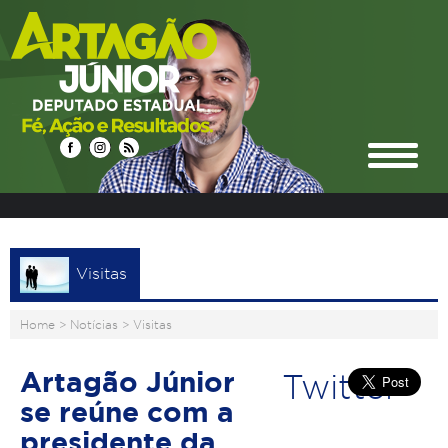
Visitas
Home
>
Notícias
>
Visitas
Artagão Júnior
Twitter
se reúne com a
presidente da