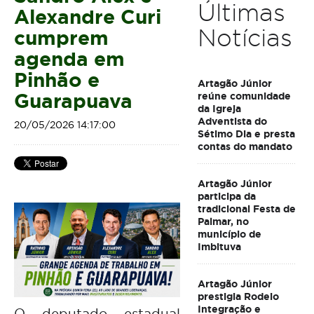
Últimas
Alexandre Curi
Notícias
cumprem
agenda em
Pinhão e
Artagão Júnior
Guarapuava
reúne comunidade
da Igreja
Adventista do
20/05/2026 14:17:00
Sétimo Dia e presta
contas do mandato
Artagão Júnior
participa da
tradicional Festa de
Palmar, no
município de
Imbituva
Artagão Júnior
prestigia Rodeio
Integração e
O deputado estadual