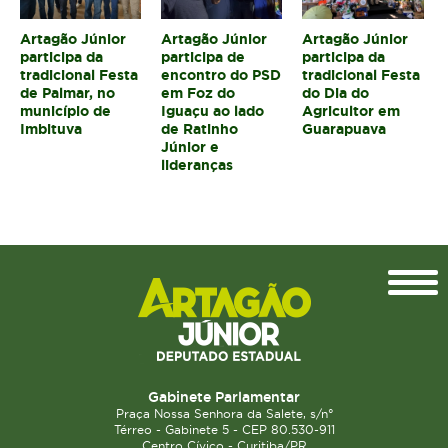
Artagão Júnior
Artagão Júnior
Artagão Júnior
participa da
participa de
participa da
tradicional Festa
encontro do PSD
tradicional Festa
de Palmar, no
em Foz do
do Dia do
município de
Iguaçu ao lado
Agricultor em
Imbituva
de Ratinho
Guarapuava
Júnior e
lideranças
Topo
Gabinete Parlamentar
Praça Nossa Senhora da Salete, s/n°
Térreo - Gabinete 5 - CEP 80.530-911
Centro Cívico - Curitiba/PR