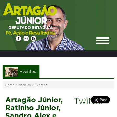
Eventos
Home
>
Notícias
>
Eventos
Artagão Júnior,
Twitter
Ratinho Júnior,
Sandro Alex e