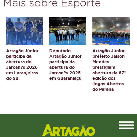
Mais sobre Esporte
Artagão Júnior
Deputado
Artagão Júnior,
participa da
Artagão Júnior
prefeito Jaison
abertura do
participa da
Mendes
Jarcan?s 2026
abertura do
prestigiam
em Laranjeiras
Jarcan?s 2025
abertura da 67ª
do Sul
em Guaraniaçu
edição dos
Jogos Abertos
do Paraná
Topo