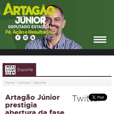
Esporte
Home
>
Notícias
>
Esporte
Artagão Júnior
Twitter
prestigia
abertura da fase