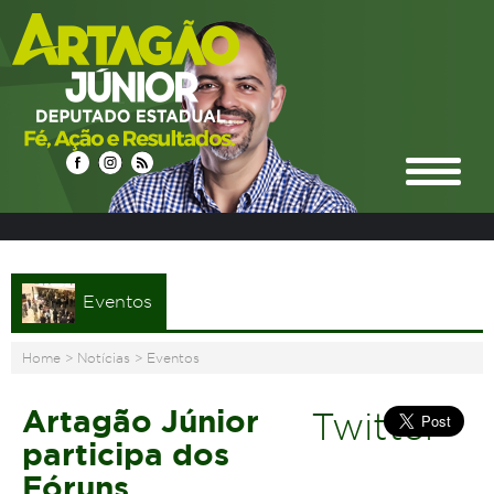
Eventos
Home
>
Notícias
>
Eventos
Artagão Júnior
Twitter
participa dos
Fóruns