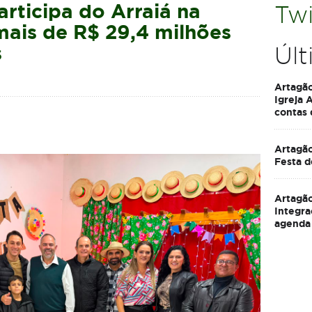
rticipa do Arraiá na
Twi
mais de R$ 29,4 milhões
s
Últ
Artagã
Igreja 
contas
Artagão
Festa d
Artagão
Integra
agenda