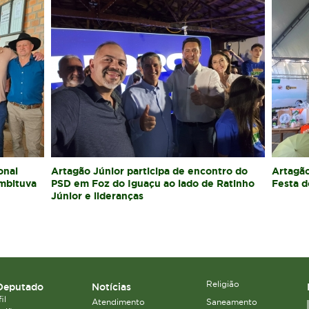
onal
Artagão Júnior participa de encontro do
Artagão
Imbituva
PSD em Foz do Iguaçu ao lado de Ratinho
Festa d
Júnior e lideranças
Religião
Deputado
Notícias
il
Atendimento
Saneamento