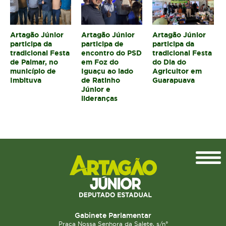
Artagão Júnior
Artagão Júnior
Artagão Júnior
participa da
participa de
participa da
tradicional Festa
encontro do PSD
tradicional Festa
de Palmar, no
em Foz do
do Dia do
município de
Iguaçu ao lado
Agricultor em
Imbituva
de Ratinho
Guarapuava
Júnior e
lideranças
Topo
Gabinete Parlamentar
Praça Nossa Senhora da Salete, s/n°