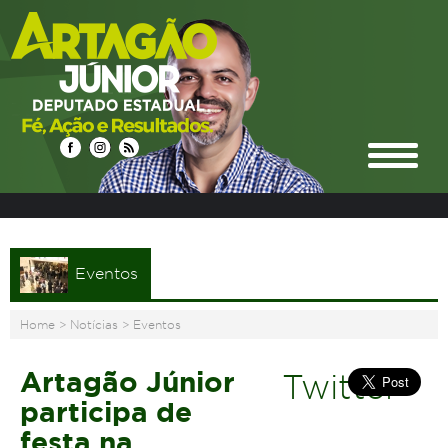
Eventos
Home
>
Notícias
>
Eventos
Artagão Júnior
Twitter
participa de
festa na