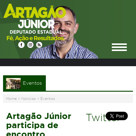
Eventos
Home
>
Notícias
>
Eventos
Artagão Júnior
Twitter
participa de
encontro