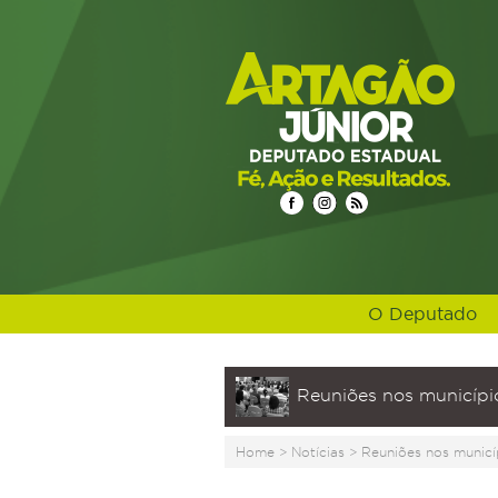
O Deputado
Reuniões nos municípi
Home
>
Notícias
>
Reuniões nos municí