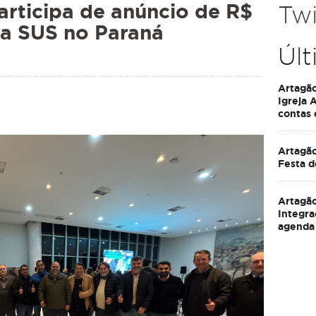
articipa de anúncio de R$
Twi
ra SUS no Paraná
Últ
Artagã
Igreja 
contas
Artagão
Festa d
Artagão
Integra
agenda