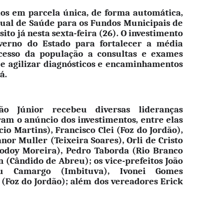
dos em parcela única, de forma automática,
ual de Saúde para os Fundos Municipais de
ito já nesta sexta-feira (26). O investimento
overno do Estado para fortalecer a média
cesso da população a consultas e exames
s e agilizar diagnósticos e encaminhamentos
á.
ão Júnior recebeu diversas lideranças
m o anúncio dos investimentos, entre elas
cio Martins), Francisco Clei (Foz do Jordão),
anor Muller (Teixeira Soares), Orli de Cristo
(Godoy Moreira), Pedro Taborda (Rio Branco
 (Cândido de Abreu); os vice-prefeitos João
ceu Camargo (Imbituva), Ivonei Gomes
 (Foz do Jordão); além dos vereadores Erick