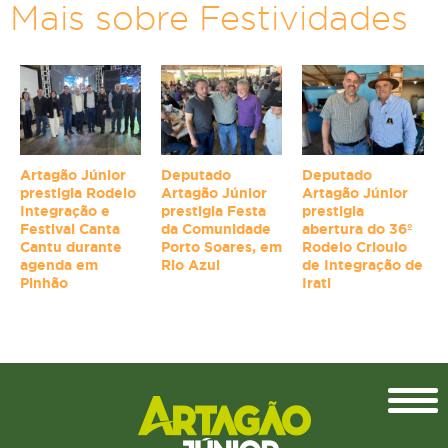
Mais sobre Festividades
Artagão Júnior
Deputado
Deputado
prestigia Rodeio
Artagão Júnior
Artagão Júnior
Integração e
prestigia Festa
prestigia
Festival Canta
da Comunidade
abertura do 36º
Cantu durante
Porto Soares, em
Rodeio Crioulo
agenda em
Rio Azul
de Integração de
Pinhão
Irati
Topo