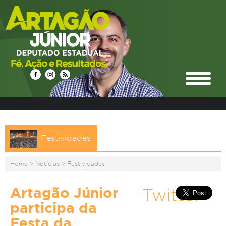
Festividades
Home
>
Notícias
>
Festividades
Artagão Júnior
Twitter
participa da
Festa da