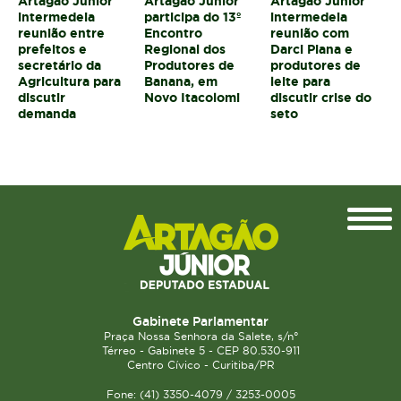
Artagão Júnior
Artagão Júnior
Artagão Júnior
intermedeia
participa do 13º
intermedeia
reunião entre
Encontro
reunião com
prefeitos e
Regional dos
Darci Piana e
secretário da
Produtores de
produtores de
Agricultura para
Banana, em
leite para
discutir
Novo Itacolomi
discutir crise do
demanda
seto
Topo
Gabinete Parlamentar
Praça Nossa Senhora da Salete, s/n°
Térreo - Gabinete 5 - CEP 80.530-911
Centro Cívico - Curitiba/PR
Fone: (41) 3350-4079 / 3253-0005