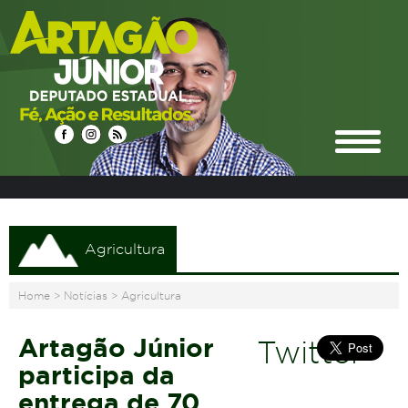
Agricultura
Home
>
Notícias
>
Agricultura
Artagão Júnior
Twitter
participa da
entrega de 70